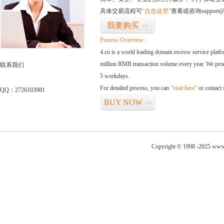
具体交易流程可
“点击这里”
查看或咨询support@
我要购买
>>
Process Overview:
4.cn is a world leading domain escrow service plat
million RMB transaction volume every year. We promi
联系我们
5 workdays.
For detailed process, you can
“visit here”
or contact
QQ：2726103981
BUY NOW
>>
Copyright © 1998 -2025 www.