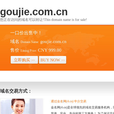
goujie.com.cn
您正在访问的域名可以转让!This domain name is for sale!
一口价出售中！
域名
goujie.com.cn
Domain Name:
售价
CNY 999.00
Listing Price:
立即购买
BUY NOW
>>
>>
域名交易方式：
通过金名网(4.cn) 中介交易
金名网(4.cn)是全球领先的域名交易服务机
简单、安全、专业的第三方服务！ 为了保证交